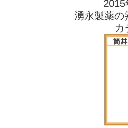
201
湧永製薬の
カ