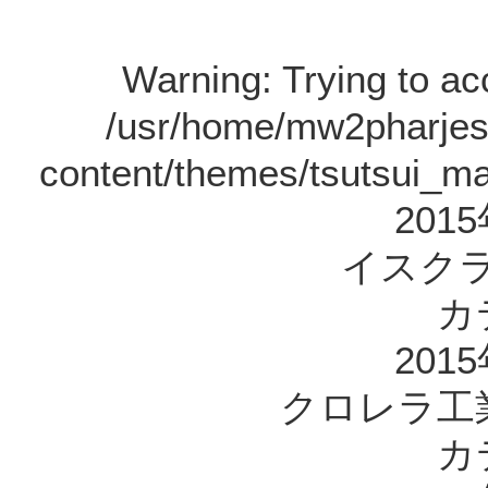
Warning
: Trying to ac
/usr/home/mw2pharjes
content/themes/tsutsui_m
201
イスク
カ
201
クロレラ工
カ